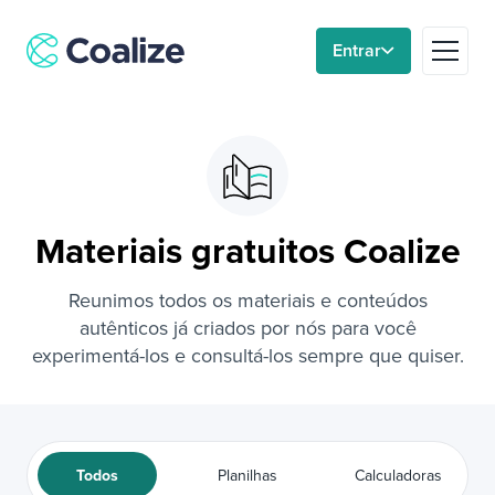
Entrar
Plataforma
Relógios de ponto
Materiais gratuitos Coalize
Soluções
Reunimos todos os materiais e conteúdos
Blog
autênticos já criados por nós
para você
experimentá-los e consultá-los sempre que quiser.
Sobre nós
Área do gestor
Todos
Planilhas
Calculadoras