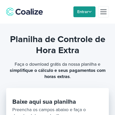
Entrar
Plataforma
Planilha de Controle de
Relógios de ponto
Hora Extra
Soluções
Faça o download grátis da nossa planilha e
simplifique o cálculo e seus pagamentos com
Blog
horas extras
.
Sobre nós
Baixe aqui sua planilha
Área do gestor
Preencha os campos abaixo e faça o