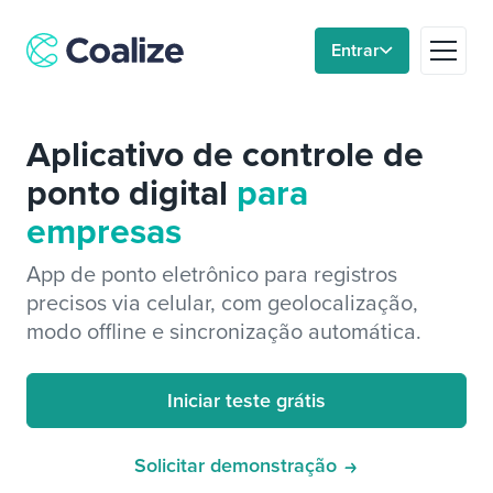
Entrar
Plataforma
Aplicativo de controle de
Relógios de ponto
ponto digital
para
empresas
Soluções
App de ponto eletrônico para registros
precisos via celular, com geolocalização,
Blog
modo offline e sincronização automática.
Sobre nós
Iniciar teste grátis
Área do gestor
Solicitar demonstração