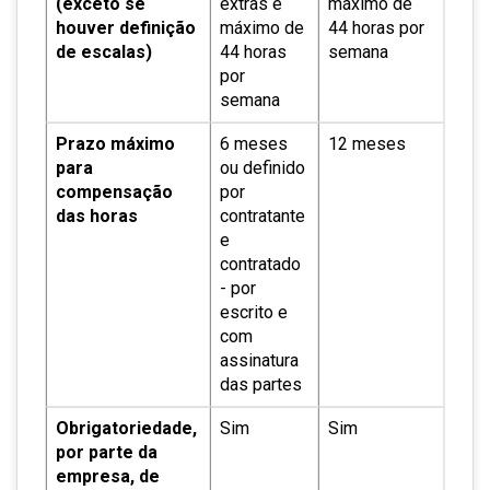
(exceto se
extras e
máximo de
houver definição
máximo de
44 horas por
de escalas)
44 horas
semana
por
semana
Prazo máximo
6 meses
12 meses
para
ou definido
compensação
por
das horas
contratante
e
contratado
- por
escrito e
com
assinatura
das partes
Obrigatoriedade,
Sim
Sim
por parte da
empresa, de