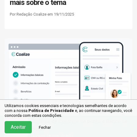
mais sobre o tema
Por Redação Coalize em 19/11/2025
Utilizamos cookies essenciais e tecnologias semelhantes de acordo
com a nossa
Política de Privacidade
e, ao continuar
navegando, você
concorda com estas condições.
Sistema de Controle de ponto e Banco de
Aceitar
Fechar
Horas
Onboarding digital: cuidado
Iniciar teste grátis