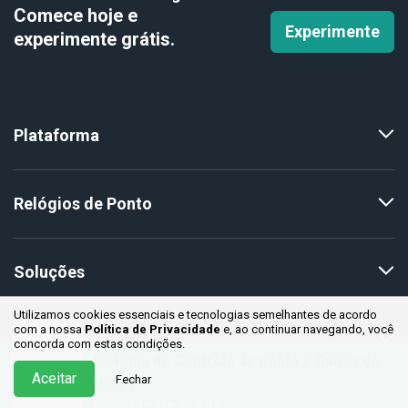
Comece hoje e
Experimente
experimente
grátis.
Plataforma
Relógios de Ponto
Soluções
Utilizamos cookies essenciais e tecnologias semelhantes de acordo
com a nossa
Política de Privacidade
e, ao continuar
navegando, você
Conteúdos
concorda com estas condições.
Sistema de Controle de ponto e Banco de
Aceitar
Fechar
Horas
Iniciar teste grátis