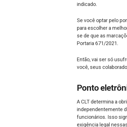
indicado.
Se você optar pelo pon
para escolher a melhor
se de que as marcaçõe
Portaria 671/2021.
Então, vai ser só usuf
você, seus colaborado
Ponto eletrôni
A CLT determina a obri
independentemente do
funcionários. Isso sig
exigência legal ness