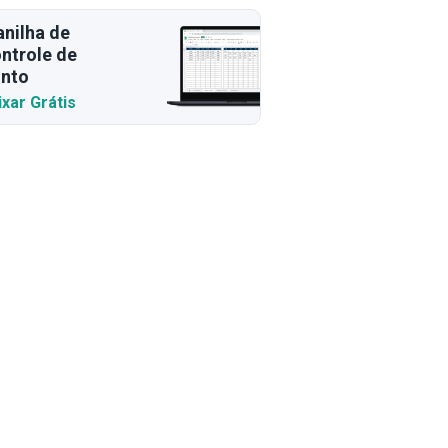
anilha de
ntrole de
nto
ixar Grátis