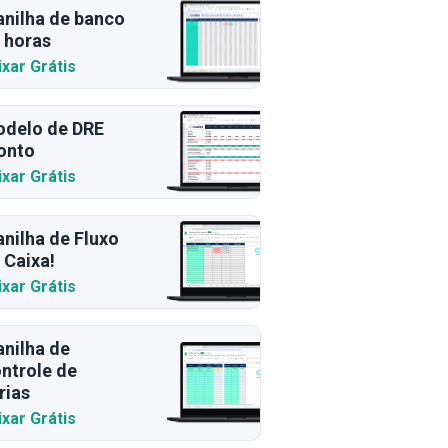
anilha de banco
 horas
ixar Grátis
delo de DRE
onto
ixar Grátis
anilha de Fluxo
 Caixa!
ixar Grátis
anilha de
ntrole de
rias
ixar Grátis