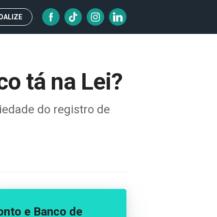
OALIZE
co tá na Lei?
iedade do registro de
onto e Banco de