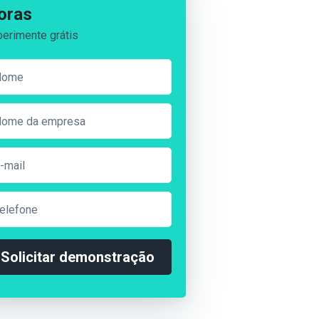
oras
erimente grátis
Solicitar demonstração