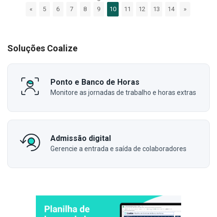
«
5
6
7
8
9
10
11
12
13
14
»
Soluções Coalize
Ponto e Banco de Horas
Monitore as jornadas de trabalho e horas extras
Admissão digital
Gerencie a entrada e saída de colaboradores