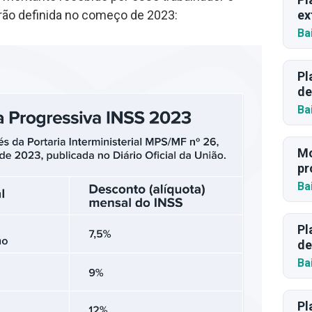
rão definida no começo de 2023:
ex
Ba
Pl
de
Ba
Mo
pr
Ba
Pl
de
Ba
Pl