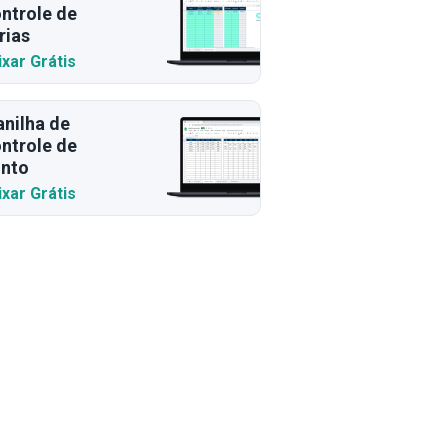
ntrole de
rias
ixar Grátis
anilha de
ntrole de
nto
ixar Grátis