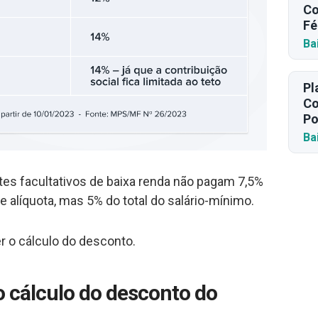
Co
Fé
Ba
Pl
Co
Po
Ba
tes facultativos de baixa renda não pagam 7,5%
 alíquota, mas 5% do total do salário-mínimo.
r o cálculo do desconto.
o cálculo do desconto do