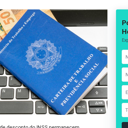
P
H
Exp
s de desconto do INSS permanecem