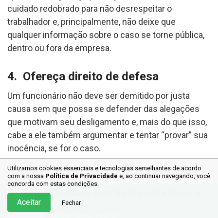
cuidado redobrado para não desrespeitar o
trabalhador e, principalmente, não deixe que
qualquer informação sobre o caso se torne pública,
dentro ou fora da empresa.
4. Ofereça direito de defesa
Um funcionário não deve ser demitido por justa
causa sem que possa se defender das alegações
que motivam seu desligamento e, mais do que isso,
cabe a ele também argumentar e tentar “provar” sua
inocência, se for o caso.
Utilizamos cookies essenciais e tecnologias semelhantes de acordo
A política interna da empresa também pode ser um
com a nossa
Política de Privacidade
e, ao continuar
navegando, você
concorda com estas condições.
fator determinante nesse momento, já que talvez
Sistema de Controle de ponto e Banco de
acabe “jogando luz” para um problema, mais do que
Aceitar
Fechar
Horas
para uma atitude de má fé, por exemplo.
Iniciar teste grátis