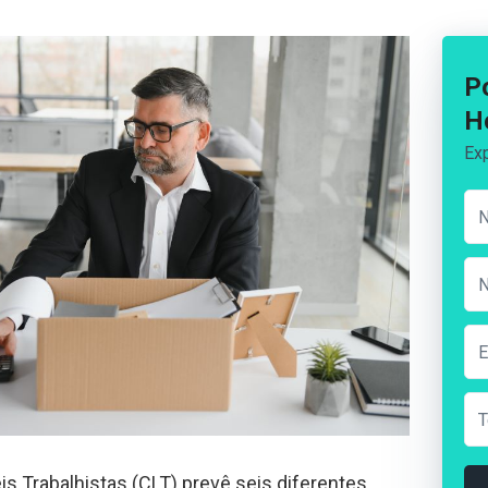
P
H
Exp
s Trabalhistas (CLT) prevê seis diferentes