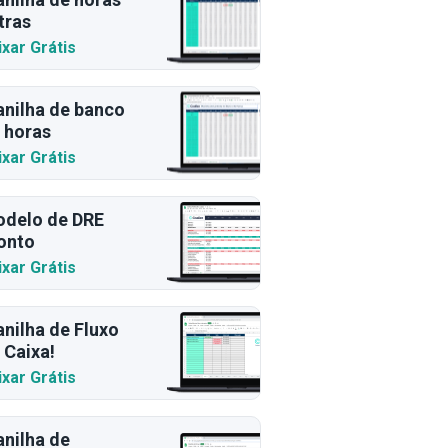
tras
ixar Grátis
anilha de banco
 horas
ixar Grátis
delo de DRE
onto
ixar Grátis
anilha de Fluxo
 Caixa!
ixar Grátis
anilha de