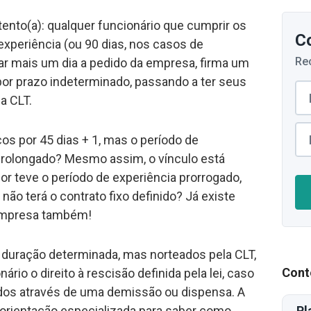
ento(a): qualquer funcionário que cumprir os
C
experiência (ou 90 dias, nos casos de
Re
har mais um dia a pedido da empresa, firma um
por prazo indeterminado, passando a ter seus
a CLT.
os por 45 dias + 1, mas o período de
prolongado? Mesmo assim, o vínculo está
or teve o período de experiência prorrogado,
 não terá o contrato fixo definido? Já existe
 empresa também!
duração determinada, mas norteados pela CLT,
Cont
rio o direito à rescisão definida pela lei, caso
dos através de uma demissão ou dispensa. A
Pl
orientação especializada para saber como