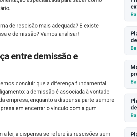
ex
ário.
Ba
rma de rescisão mais adequada? E existe
Pl
nsa e demissão? Vamos analisar!
de
Ba
nça entre demissão e
Mo
pr
Ba
demos concluir que a diferença fundamental
ligamento: a demissão é associada à vontade
r da empresa, enquanto a dispensa parte sempre
Pl
de
presa em encerrar o vínculo com algum
Ba
 a lei, a dispensa se refere às rescisões sem
Pl