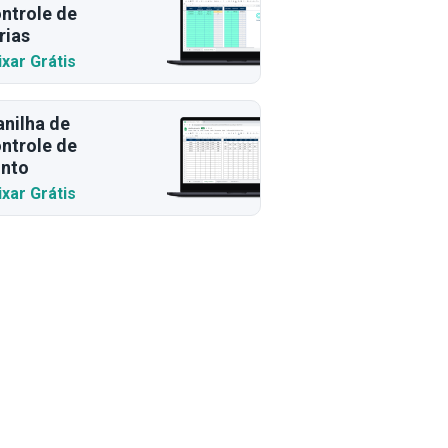
ntrole de
rias
ixar Grátis
anilha de
ntrole de
nto
ixar Grátis