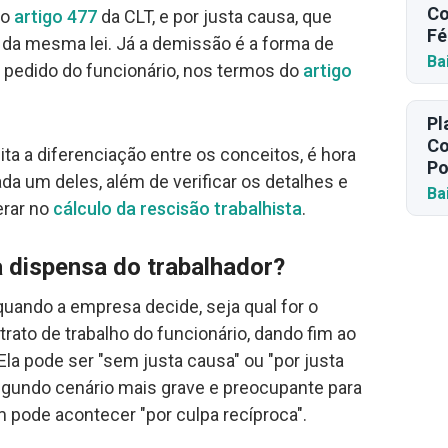
Co
no
artigo 477
da CLT, e por justa causa, que
Fé
da mesma lei. Já a demissão é a forma de
Ba
a pedido do funcionário, nos termos do
artigo
Pl
Co
ta a diferenciação entre os conceitos, é hora
Po
da um deles, além de verificar os detalhes e
Ba
erar no
cálculo da rescisão trabalhista
.
 dispensa do trabalhador?
uando a empresa decide, seja qual for o
trato de trabalho do funcionário, dando fim ao
Ela pode ser "sem justa causa" ou "por justa
gundo cenário mais grave e preocupante para
 pode acontecer "por culpa recíproca".