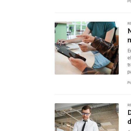
P
RE
N
m
E
e
t
p
P
RE
D
d