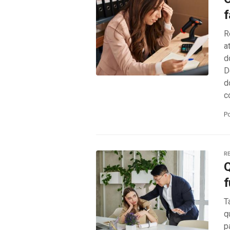
f
R
a
d
D
d
c
P
RE
Q
f
T
q
p