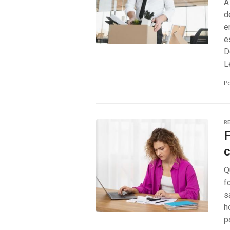
A
d
e
e
D
L
P
RE
F
c
Q
f
s
h
p