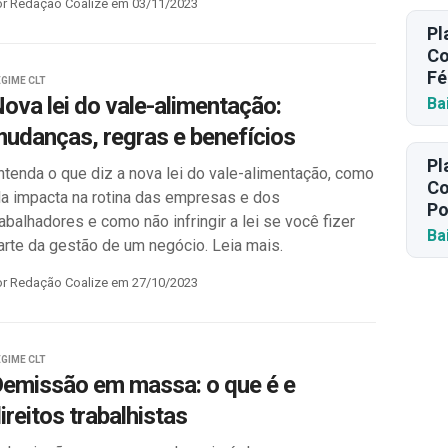
or Redação Coalize em 03/11/2023
Pl
Co
Fé
GIME CLT
ova lei do vale-alimentação:
Ba
udanças, regras e benefícios
Pl
ntenda o que diz a nova lei do vale-alimentação, como
Co
la impacta na rotina das empresas e dos
Po
rabalhadores e como não infringir a lei se você fizer
Ba
arte da gestão de um negócio. Leia mais.
or Redação Coalize em 27/10/2023
GIME CLT
emissão em massa: o que é e
ireitos trabalhistas