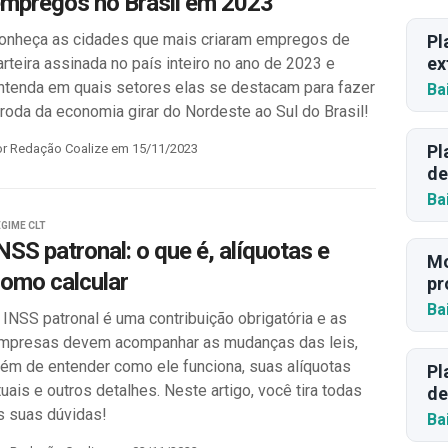
mpregos no Brasil em 2023
onheça as cidades que mais criaram empregos de
Pl
ex
arteira assinada no país inteiro no ano de 2023 e
ntenda em quais setores elas se destacam para fazer
Ba
 roda da economia girar do Nordeste ao Sul do Brasil!
or Redação Coalize em 15/11/2023
Pl
de
Ba
GIME CLT
NSS patronal: o que é, alíquotas e
Mo
omo calcular
pr
Ba
 INSS patronal é uma contribuição obrigatória e as
mpresas devem acompanhar as mudanças das leis,
lém de entender como ele funciona, suas alíquotas
Pl
tuais e outros detalhes. Neste artigo, você tira todas
de
s suas dúvidas!
Ba