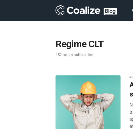
Regime CLT
152 posts publicados
RE
A
s
N
t
a
e