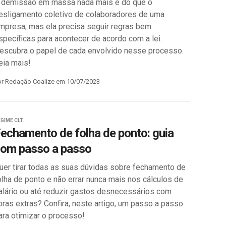
 demissão em massa nada mais é do que o
esligamento coletivo de colaboradores de uma
mpresa, mas ela precisa seguir regras bem
specíficas para acontecer de acordo com a lei.
escubra o papel de cada envolvido nesse processo.
eia mais!
or Redação Coalize em 10/07/2023
GIME CLT
echamento de folha de ponto: guia
om passo a passo
uer tirar todas as suas dúvidas sobre fechamento de
olha de ponto e não errar nunca mais nos cálculos de
alário ou até reduzir gastos desnecessários com
oras extras? Confira, neste artigo, um passo a passo
ara otimizar o processo!