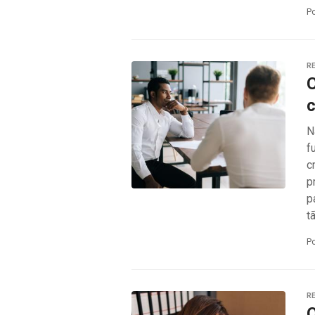
P
RE
C
c
N
f
c
p
p
t
P
RE
O