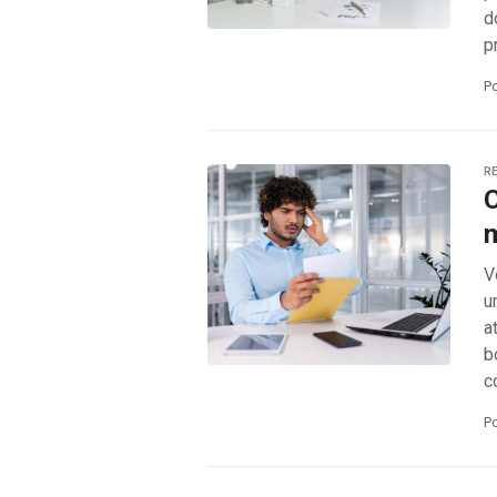
d
p
P
RE
C
m
V
u
a
b
c
P