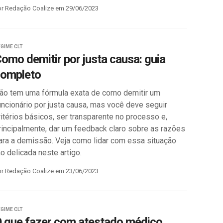
or Redação Coalize em 29/06/2023
GIME CLT
omo demitir por justa causa: guia
ompleto
ão tem uma fórmula exata de como demitir um
uncionário por justa causa, mas você deve seguir
ritérios básicos, ser transparente no processo e,
rincipalmente, dar um feedback claro sobre as razões
ara a demissão. Veja como lidar com essa situação
ão delicada neste artigo.
or Redação Coalize em 23/06/2023
GIME CLT
 que fazer com atestado médico