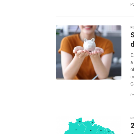
P
RE
S
d
E
a
ó
c
C
P
RE
2