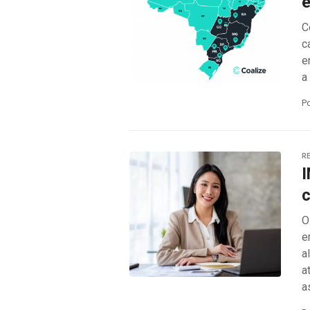
e
C
c
e
a
P
RE
I
c
O
e
a
a
a