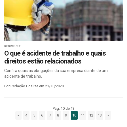
REGIME CLT
O que é acidente de trabalho e quais
direitos estão relacionados
Confira quais as obrigações da sua empresa diante de um
acidente de trabalho.
Por Redação Coalize em 21/10/2020
Pág. 10 de 13
«
4
5
6
7
8
9
10
11
12
13
»