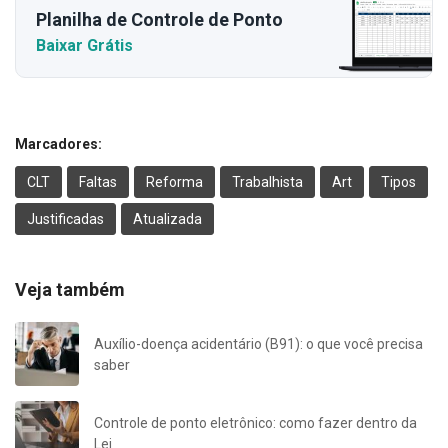
Planilha de Controle de Ponto
Baixar Grátis
Marcadores:
CLT
Faltas
Reforma
Trabalhista
Art
Tipos
Justificadas
Atualizada
Veja também
Auxílio-doença acidentário (B91): o que você precisa
saber
Controle de ponto eletrônico: como fazer dentro da
Lei