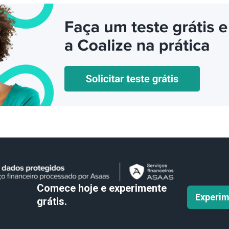
Comece hoje e experimente
Experim
grátis.