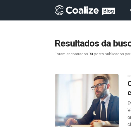
Resultados da busca
Foram encontrados
73
posts publicados par
G
O
c
E
V
o
c