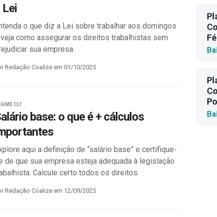
 Lei
Pl
ntenda o que diz a Lei sobre trabalhar aos domingos
Co
Fé
 veja como assegurar os direitos trabalhistas sem
rejudicar sua empresa.
Ba
or Redação Coalize em 01/10/2025
Pl
Co
Po
GIME CLT
Ba
alário base: o que é + cálculos
mportantes
xplore aqui a definição de “salário base” e certifique-
e de que sua empresa esteja adequada à legislação
rabalhista. Calcule certo todos os direitos.
or Redação Coalize em 12/09/2025