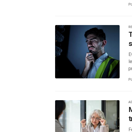
P
RE
T
s
E
l
p
P
A
M
t
F