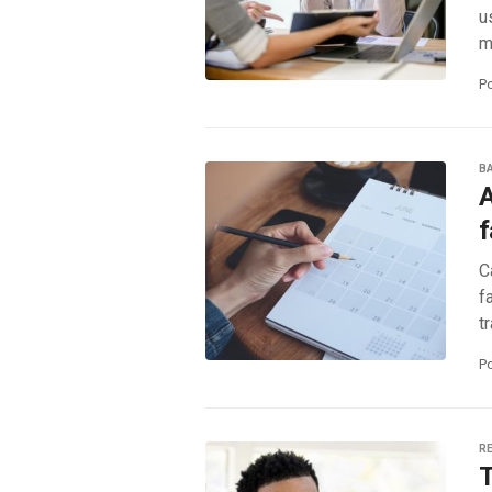
u
m
P
B
A
f
C
f
t
P
RE
T