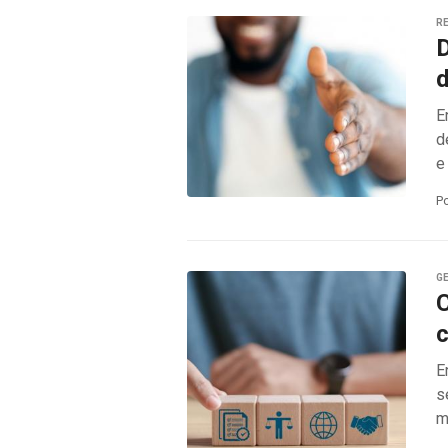
RE
D
d
E
d
e
P
G
C
c
E
s
m