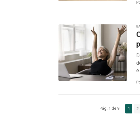
P
B
C
p
D
d
e
P
Pág. 1 de 9
1
2