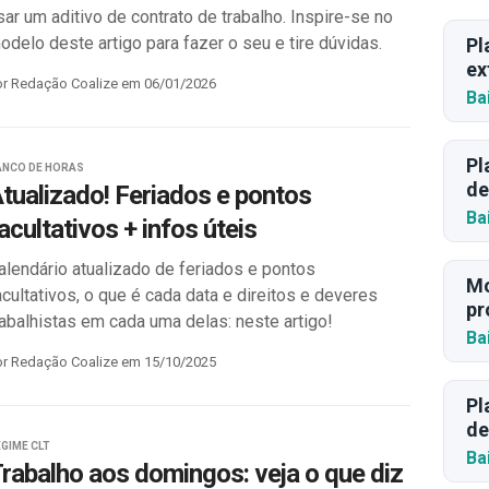
sar um aditivo de contrato de trabalho. Inspire-se no
odelo deste artigo para fazer o seu e tire dúvidas.
Pl
ex
or Redação Coalize em 06/01/2026
Ba
Pl
ANCO DE HORAS
de
tualizado! Feriados e pontos
Ba
acultativos + infos úteis
alendário atualizado de feriados e pontos
Mo
acultativos, o que é cada data e direitos e deveres
pr
rabalhistas em cada uma delas: neste artigo!
Ba
or Redação Coalize em 15/10/2025
Pl
de
GIME CLT
Ba
rabalho aos domingos: veja o que diz