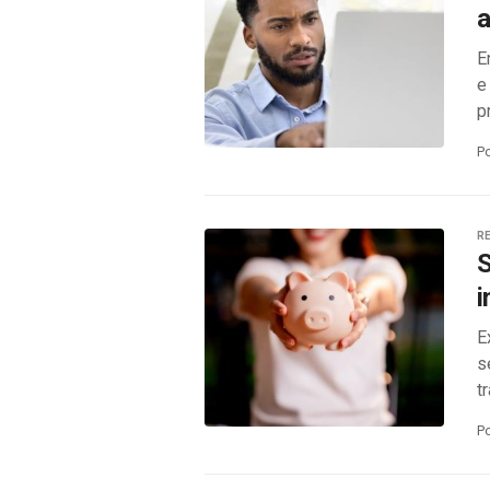
a
E
e
p
P
RE
S
i
E
s
t
P