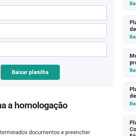
Ba
Pl
de
Ba
Mo
pr
Ba
Baixar planilha
Pl
de
na a homologação
Ba
Pl
Co
determinados documentos e preencher
Fé