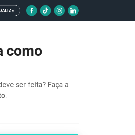
OALIZE
da como
eve ser feita? Faça a
to.