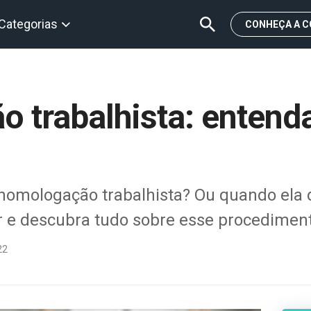
Categorias
CONHEÇA A C
 trabalhista: enten
omologação trabalhista? Ou quando ela d
uir e descubra tudo sobre esse procedimen
22