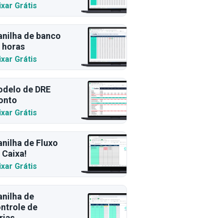
ixar Grátis
anilha de banco
 horas
ixar Grátis
delo de DRE
onto
ixar Grátis
anilha de Fluxo
 Caixa!
ixar Grátis
anilha de
ntrole de
rias