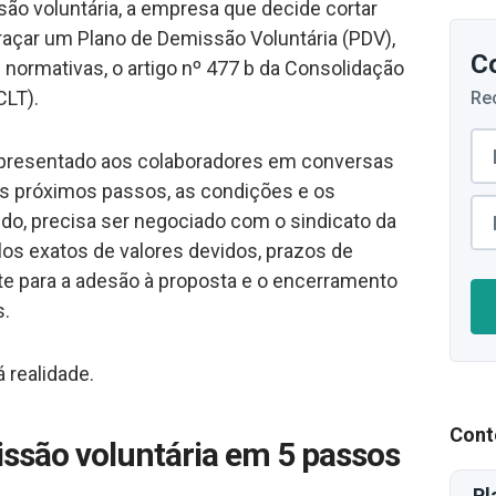
ão voluntária, a empresa que decide cortar
traçar um Plano de Demissão Voluntária (PDV),
C
 normativas, o artigo nº 477 b da Consolidação
CLT).
Re
apresentado aos colaboradores em conversas
s próximos passos, as condições e os
udo, precisa ser negociado com o sindicato da
ulos exatos de valores devidos, prazos de
te para a adesão à proposta e o encerramento
s.
á realidade.
Cont
ssão voluntária em 5 passos
Pl