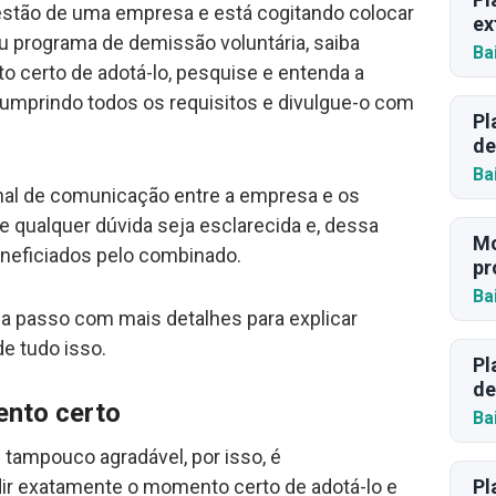
estão de uma empresa e está cogitando colocar
ex
u programa de demissão voluntária, saiba
Ba
 certo de adotá-lo, pesquise e entenda a
 cumprindo todos os requisitos e divulgue-o com
Pl
de
Ba
nal de comunicação entre a empresa e os
e qualquer dúvida seja esclarecida e, dessa
Mo
neficiados pelo combinado.
pr
Ba
 passo com mais detalhes para explicar
e tudo isso.
Pl
de
ento certo
Ba
 tampouco agradável, por isso, é
Pl
ir exatamente o momento certo de adotá-lo e