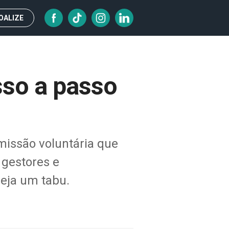
OALIZE
sso a passo
missão voluntária que
 gestores e
seja um tabu.