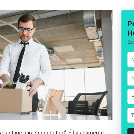
P
H
Exp
voluntarie para ser demitido”. É basicamente