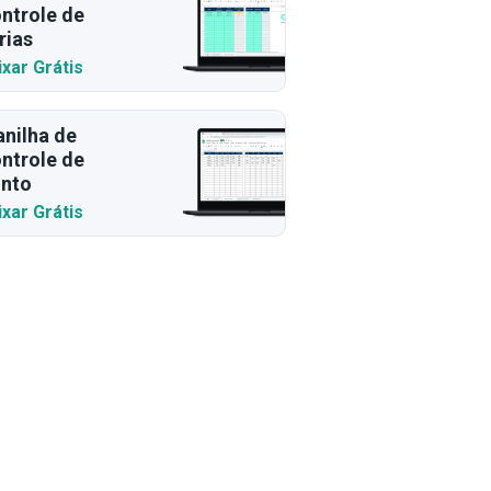
ntrole de
rias
ixar Grátis
anilha de
ntrole de
nto
ixar Grátis