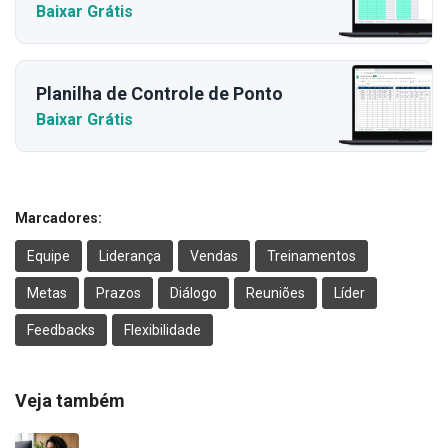
Baixar Grátis
Planilha de Controle de Ponto
Baixar Grátis
Marcadores:
Equipe
Liderança
Vendas
Treinamentos
Metas
Prazos
Diálogo
Reuniões
Líder
Feedbacks
Flexibilidade
Veja também