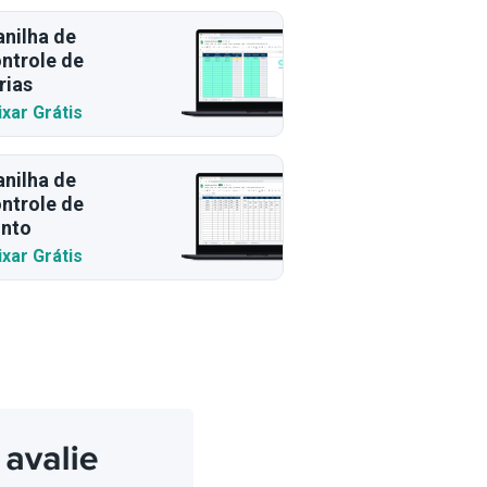
anilha de
ntrole de
rias
ixar Grátis
anilha de
ntrole de
nto
ixar Grátis