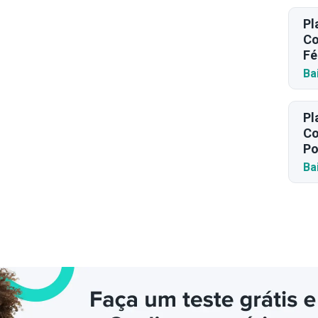
Pl
Co
Fé
Ba
Pl
Co
Po
Ba