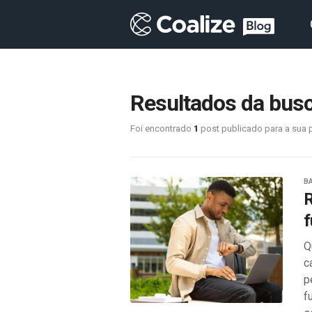
Resultados da busc
Foi encontrado
1
post publicado para a sua 
B
R
f
Q
c
p
f