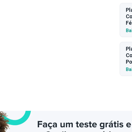
Pl
Co
Fé
Ba
Pl
Co
Po
Ba