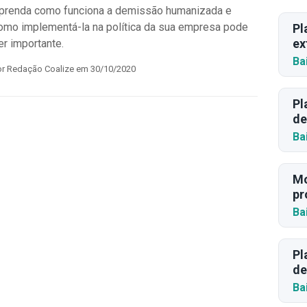
prenda como funciona a demissão humanizada e
omo implementá-la na política da sua empresa pode
Pl
ex
er importante.
Ba
or Redação Coalize em 30/10/2020
Pl
de
Ba
Mo
pr
Ba
Pl
de
Ba