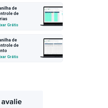
anilha de
ntrole de
rias
ixar Grátis
anilha de
ntrole de
nto
ixar Grátis