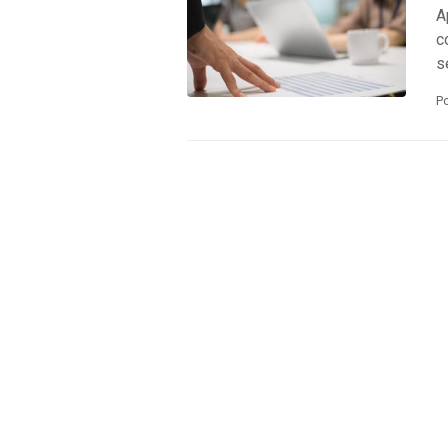
A
c
s
P