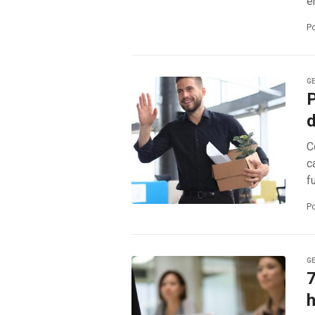
e
P
G
P
C
c
f
P
G
7