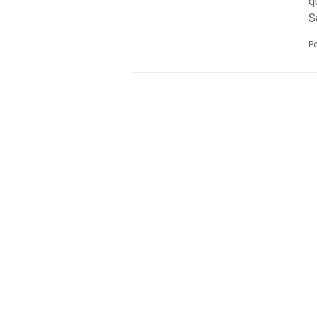
q
S
P