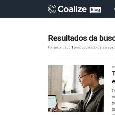
Resultados da busca
Foi encontrado
1
post publicado para a sua 
B
T
e
O
c
p
p