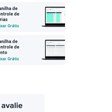
anilha de
ntrole de
rias
ixar Grátis
anilha de
ntrole de
nto
ixar Grátis