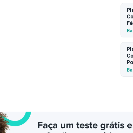
Pl
Co
Fé
Ba
Pl
Co
Po
Ba