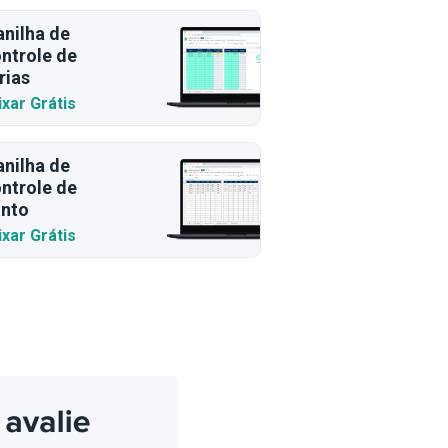
anilha de
ntrole de
rias
ixar Grátis
anilha de
ntrole de
nto
ixar Grátis