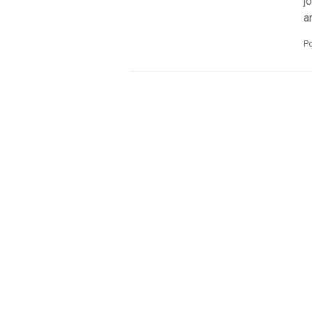
j
a
P