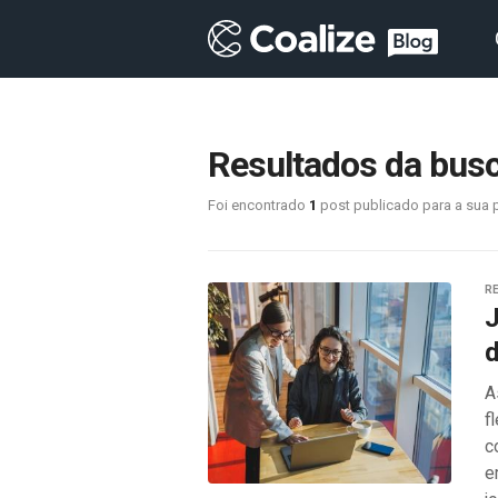
Resultados da busca
Foi encontrado
1
post publicado para a sua 
RE
J
d
A
f
c
e