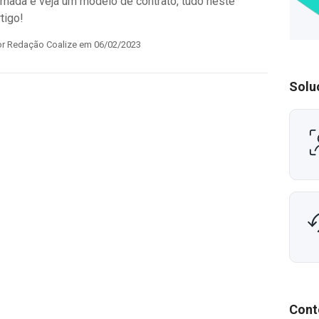
ornada e veja um modelo de contrato, tudo neste
rtigo!
or Redação Coalize em 06/02/2023
Solu
Cont