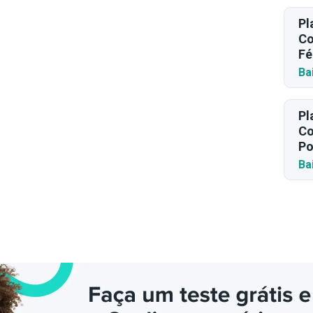
Pl
Co
Fé
Ba
Pl
Co
Po
Ba