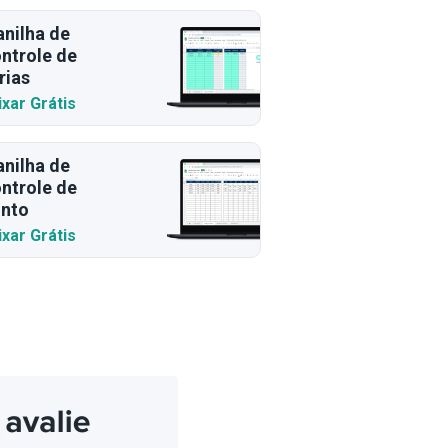
anilha de
ntrole de
rias
ixar Grátis
anilha de
ntrole de
nto
ixar Grátis