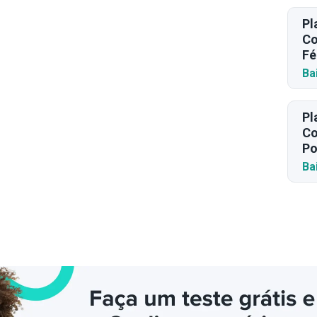
Pl
Co
Fé
Ba
Pl
Co
Po
Ba