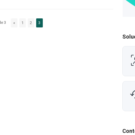
de 3
«
1
2
3
Solu
Cont