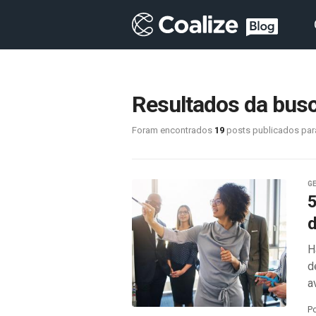
Resultados da busc
Foram encontrados
19
posts publicados par
G
5
d
H
d
a
P